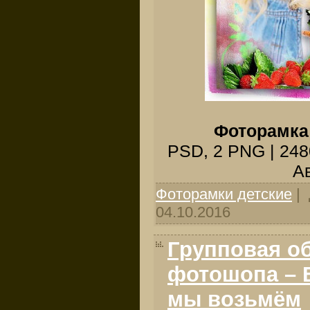
Фоторамка
PSD, 2 PNG | 2480
Ав
Фоторамки детские
| 
04.10.2016
Групповая о
фотошопа – 
мы возьмём