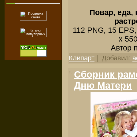
Повар, еда,
растр
112 PNG, 15 EPS, 
x 55
Автор 
Клипарт
| Добавил:
a
Сборник рамо
Дню Матери