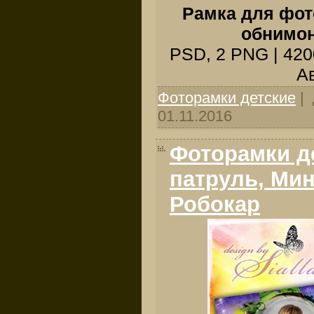
Рамка для фот
обнимон
PSD, 2 PNG | 4200
Ав
Фоторамки детские
| 
01.11.2016
Фоторамки д
патруль, Ми
Робокар