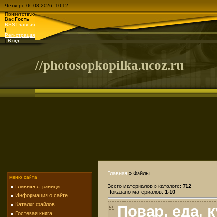
Четверг, 06.08.2026, 10:12
Приветствую
Вас
Гость
|
RSS
Главная
|
Регистрация
|
Вход
//photosopkopilka.ucoz.ru
Главная
»
Файлы
меню сайта
Всего материалов в каталоге
:
712
Главная страница
Показано материалов
:
1-10
Информация о сайте
Каталог файлов
Повар, еда, 
Гостевая книга