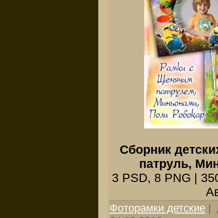
Сборник детски
патруль, Ми
3 PSD, 8 PNG | 350
Ав
Фоторамки детские
| 