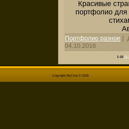
Красивые стр
портфолио для
стиха
Ав
Портфолио разное
| 
04.10.2016
1-10
11-
Copyright MyCorp © 2026