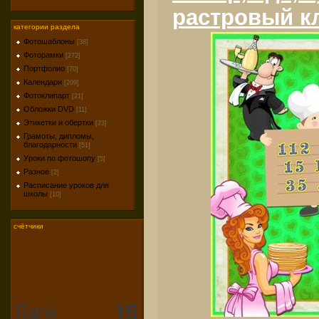
растровый к
категории раздела
Фотошаблоны
[38]
Фоторамки
[272]
Портфолио
[70]
Календари
[209]
Фотоклипарт
[21]
Обложки DVD
[11]
Этикетки и обертки
[23]
Грамоты, дипломы,
благодарности
[51]
Уроки по фотошопу
[5]
Разное
[2]
Расписание уроков для
школы
[10]
счётчики