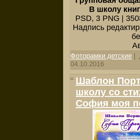
Групповая обща
В школу кни
PSD, 3 PNG | 3508
Надпись редактир
бе
Ав
Фоторамки детские
| 
04.10.2016
Шаблон Порт
школу со сти
София моя п